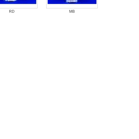
RD
MB